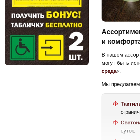
Ассортимен
и комфорт
В нашем ассорт
могут быть исп
среда
«.
Мы предлагаем
Тактил
огранич
Светон
суток.