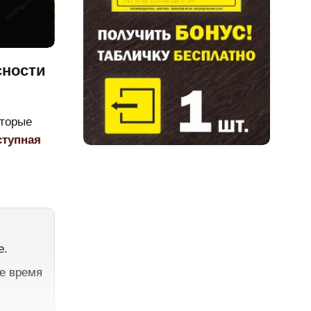
сности
оторые
ступная
е.
е время