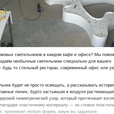
наковых светильников в каждом кафе и офисе? Мы помо
оздаём необычные светильники специально для вашего
 будь то стильный ресторан, современный офис или ую
льник будет не просто освещать, а рассказывать истор
лавные линии, будто застывшая в воздухе растекающая
дерзкий геометрический узор, который притягивает взгл
благодаря эластичному материалу — он словно пластил
в: принимает любую форму, какую вы задумали.