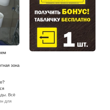
жем
тная зона
ию?
ся
яды. Всё
ин для