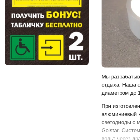
Мы разрабатыв
отдыха. Наша 
диаметром до 1
При изготовлен
алюминиевый к
светодиоды с 
Golstar. Систе
вольт через д