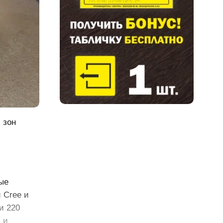
 зон
ые
 Cree и
и 220
 и